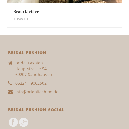
Brautkleider
AUSWAHL
BRIDAL FASHION
Bridal Fashion
Hauptstrasse 54
69207 Sandhausen
06224 - 9062502
info@bridalfashion.de
BRIDAL FASHION SOCIAL