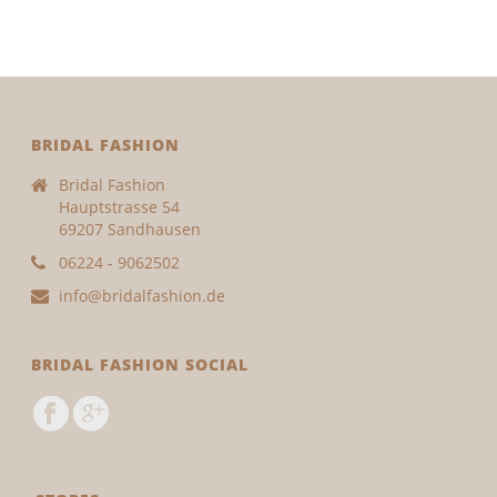
BRIDAL FASHION
Bridal Fashion
Hauptstrasse 54
69207 Sandhausen
06224 - 9062502
info@bridalfashion.de
BRIDAL FASHION SOCIAL